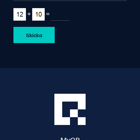
+
=
MyQR