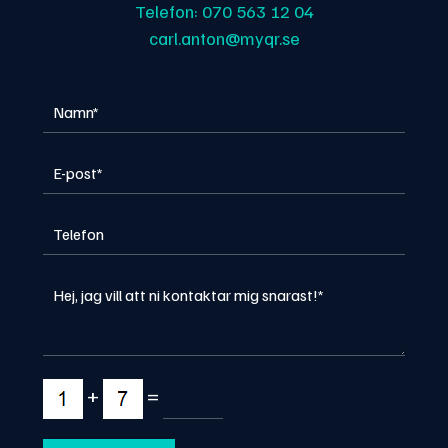
Telefon:
070 563 12 04
carl.anton@myqr.se
+
=