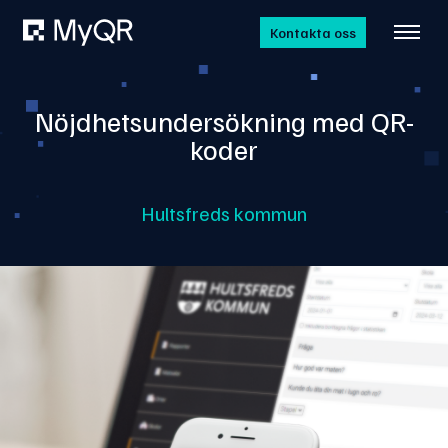
Kontakta oss
Nöjdhetsundersökning med QR-
koder
Hultsfreds kommun