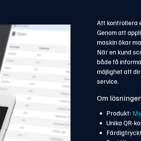
Att kontrollera 
Genom att appli
maskin ökar man
När en kund sc
både få inform
möjlighet att d
service.
Om lösninge
Produkt:
My
Unika QR-ko
Färdigtryck