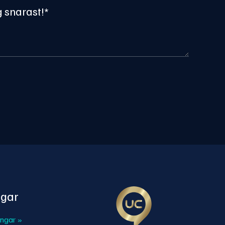
gar
ingar »