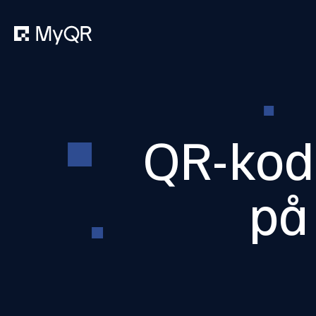
QR-kode
på