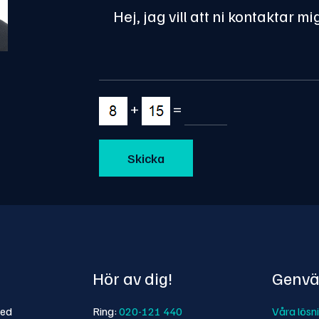
+
=
Hör av dig!
Genvä
med
Ring:
020-121 440
Våra lösn