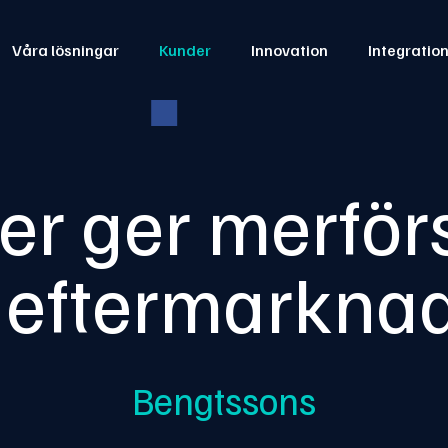
Våra lösningar
Kunder
Innovation
Integratio
r ger merför
 eftermarkna
Bengtssons