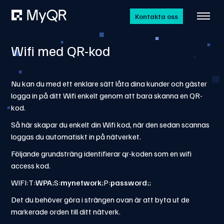
Kontakta oss
Wifi med QR-kod
Nu kan du med ett enklare sätt låta dina kunder och gäster
logga in på ditt Wifi enkelt genom att bara skanna en QR-
kod.
Så här skapar du enkelt din Wifi kod, när den sedan scannas
loggas du automatiskt in på nätverket.
Följande grundsträng identifierar qr-koden som en wifi
access kod.
WIFI:T:
WPA
;S:
mynetwork
;P:
password
;;
Det du behöver göra i strängen ovan är att byta ut de
markerade orden till ditt nätverk.