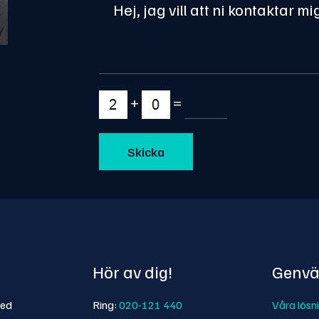
+
=
Hör av dig!
Genvä
med
Ring:
020-121 440
Våra lösn