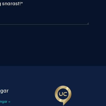
gar
ingar »