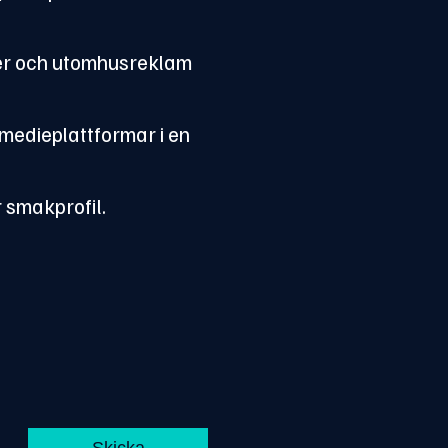
rer och utomhusreklam
 medieplattformar i en
r smakprofil.