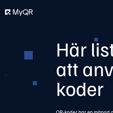
Här lis
att an
koder
QR-koder har en mängd an