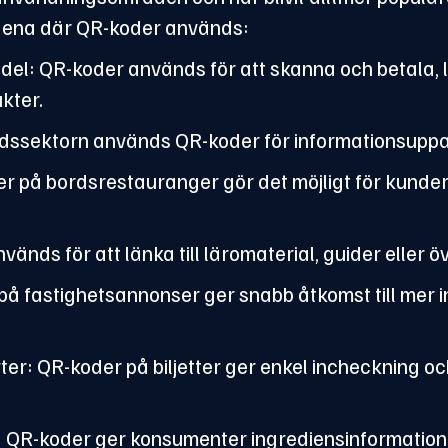
dena där QR-koder används:
del: QR-koder används för att skanna och betala, lö
kter.
rdssektorn används QR-koder för informationsupp
r på bordsrestauranger gör det möjligt för kunder
vänds för att länka till läromaterial, guider eller ö
 på fastighetsannonser ger snabb åtkomst till mer
r: QR-koder på biljetter ger enkel incheckning och 
 QR-koder ger konsumenter ingrediensinformation,