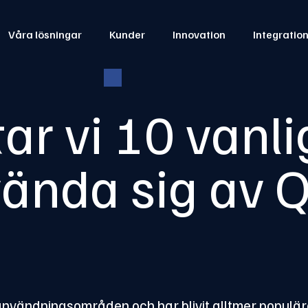
Våra lösningar
Kunder
Innovation
Integratio
tar vi 10 vanli
vända sig av 
vändningsområden och har blivit alltmer populär